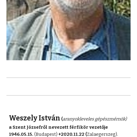
Weszely István
(
aranyokleveles gépészmérnök)
a Szent Józsefről nevezett férfikör vezetője
1946.05.15.
(Budapest)
+2020.11.22 (
Zalaegerszeg).