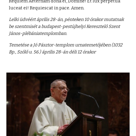
Requiem Aeternam dona ei, Domine! Et lux perpetua
luceat ei! Requiescat in pace. Amen.
Lelki üdvéért április 28-án, pénteken 10 órakor mutatnak
be szentmisét a budapest-pestújhelyi Keresztelő Szent
János-plébániatemplomban.
Temetése a Jó Pásztor-templom urnatemetőjében (1032
Bp., Szőlő u. 56.) április 28-án déli 12 órakor