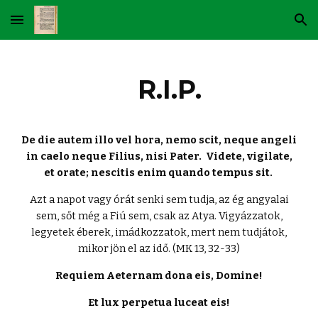
Skip to main content
Skip to navigation
R.I.P.
De die autem illo vel hora, nemo scit, neque angeli
in caelo neque Filius, nisi Pater. Videte, vigilate,
et orate; nescitis enim quando tempus sit.
Azt a napot vagy órát senki sem tudja, az ég angyalai
sem, sőt még a Fiú sem, csak az Atya. Vigyázzatok,
legyetek éberek, imádkozzatok, mert nem tudjátok,
mikor jön el az idő. (MK 13, 32-33)
Requiem Aeternam dona eis, Domine!
Et lux perpetua luceat eis!