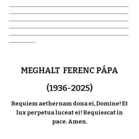
_______________________________________________________
_______________________________________________________
_______________________________________________________
_______________________________________________________
_______________________________________________________
____________
MEGHALT FERENC PÁPA
(1936-2025)
Requiem aethernam dona ei, Domine! Et
lux perpetua luceat ei! Requiescat in
pace. Amen.