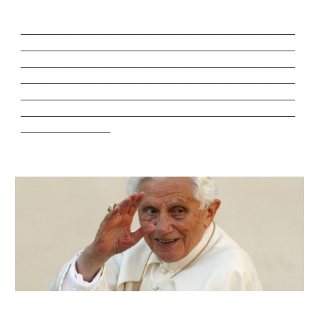
_______________________________________________________
_______________________________________________________
_______________________________________________________
_______________________________________________________
_______________________________________________________
_______________________________________________________
__________________