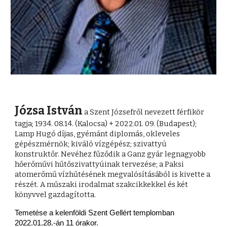
Józsa István
a Szent Józsefről nevezett férfikör
tagja; 1934. 08.14. (Kalocsa) + 2022.01. 09. (Budapest);
Lamp Hugó díjas, gyémánt diplomás, okleveles
gépészmérnök; kiváló vízgépész; szivattyú
konstruktőr. Nevéhez fűződik a Ganz gyár legnagyobb
hőerőművi hűtőszivattyúinak tervezése; a Paksi
atomerőmű vízhűtésének megvalósításából is kivette a
részét. A műszaki irodalmat szakcikkekkel és két
könyvvel gazdagította.
Temetése a kelenföldi Szent Gellért templomban
2022.01.28.-án 11 órakor.