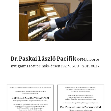
Dr. Paskai László Pacifik
OFM, bíboros,
nyugalmazott primás-érsek 1927.05.08. +2015.08.17.