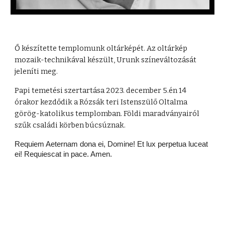
Ő készítette templomunk oltárképét. Az oltárkép
mozaik-technikával készült, Urunk színeváltozását
jeleníti meg.
Papi temetési szertartása 2023. december 5.én 14
órakor kezdődik a Rózsák teri Istenszülő Oltalma
görög-katolikus templomban. Földi maradványairól
szűk családi körben búcsúznak.
Requiem Aeternam dona ei, Domine! Et lux perpetua luceat
ei! Requiescat in pace. Amen.