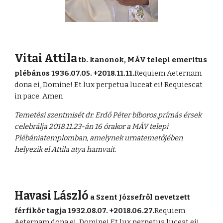
Vitai Attila
tb. kanonok, MÁV telepi emeritus
plébános 1936.07.05. +2018.11.11.
Requiem Aeternam
dona ei, Domine! Et lux perpetua luceat ei! Requiescat
in pace. Amen
Temetési szentmisét dr. Erdő Péter bíboros,prímás érsek
celebrálja 2018.11.23-án 16 órakor a MÁV telepi
Plébániatemplomban, amelynek urnatemetőjében
helyezik el Attila atya hamvait.
Havasi László
a Szent Józsefről nevetzett
férfikör tagja 1932.08.07. +2018.06.27.
Requiem
Aeternam dona ei, Domine! Et lux perpetua luceat ei!