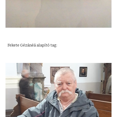
Fekete Gézánéá alapító tag: