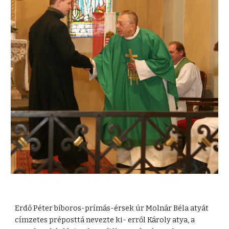
Erdő Péter bíboros-prímás-érsek úr Molnár Béla atyát
címzetes préposttá nevezte ki- erről Károly atya, a