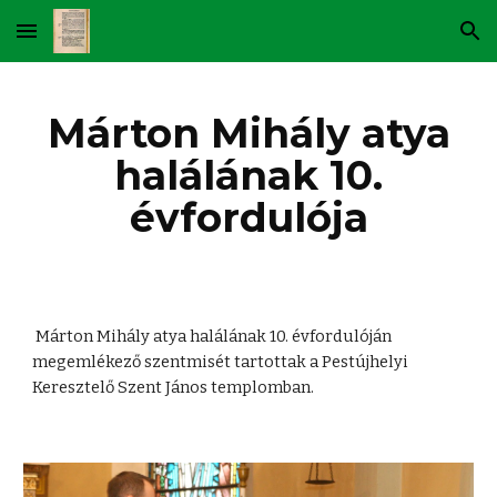
Skip to main content
Skip to navigation
Márton Mihály atya
halálának 10.
évfordulója
Márton Mihály atya halálának 10. évfordulóján
megemlékező szentmisét tartottak a Pestújhelyi
Keresztelő Szent János templomban.