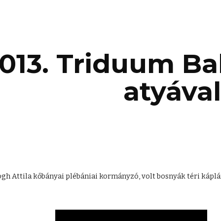
ip to main content
Skip to navigat
013. Triduum Ba
atyával
gh Attila kőbányai plébániai kormányzó, volt bosnyák téri káplá