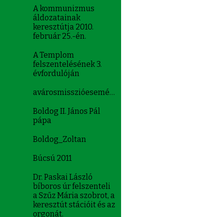
A kommunizmus
áldozatainak
keresztútja 2010.
február 25.-én.
A Templom
felszentelésének 3.
évfordulóján
avárosmisszióeseményei
Boldog II. János Pál
pápa
Boldog_Zoltan
Búcsú 2011
Dr. Paskai László
bíboros úr felszenteli
a Szűz Mária szobrot, a
keresztút stációit és az
orgonát.