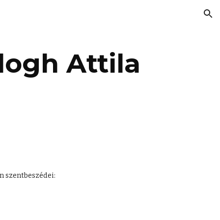
ion
logh Attila
n szentbeszédei: