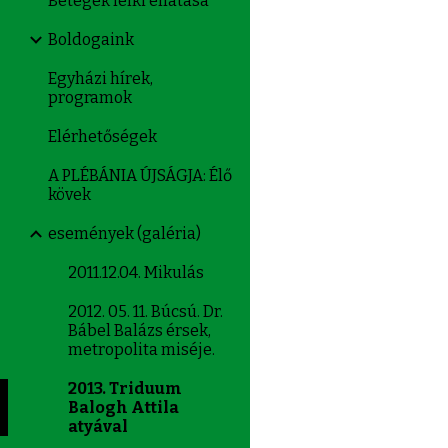
Betegek lelki ellátása
Boldogaink
Egyházi hírek,
programok
Elérhetőségek
A PLÉBÁNIA ÚJSÁGJA: Élő
kövek
események (galéria)
2011.12.04. Mikulás
2012. 05. 11. Búcsú. Dr.
Bábel Balázs érsek,
metropolita miséje.
2013. Triduum
Balogh Attila
atyával