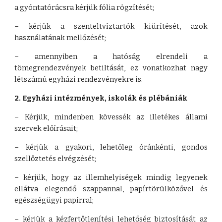
a gyóntatórácsra kérjük fólia rögzítését;
– kérjük a szenteltvíztartók kiürítését, azok
használatának mellőzését;
– amennyiben a hatóság elrendeli a
tömegrendezvények betiltását, ez vonatkozhat nagy
létszámú egyházi rendezvényekre is.
2. Egyházi intézmények, iskolák és plébániák
– Kérjük, mindenben kövessék az illetékes állami
szervek előírásait;
– kérjük a gyakori, lehetőleg óránkénti, gondos
szellőztetés elvégzését;
– kérjük, hogy az illemhelyiségek mindig legyenek
ellátva elegendő szappannal, papírtörülközővel és
egészségügyi papírral;
– kérjük a kézfertőtlenítési lehetőség biztosítását az