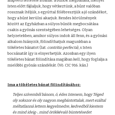
alapvető feltétele a bánat: a bűnök megbánása, mellyel
Isten előtt fájlaljuk, hogy vétkeztünk, a bűnt valóban
rossznak ítéljük, s egyúttal fölébresztjük a jó szándékot,
hogy a bűnt kerülni akarjuk. Rendes körülmények
között az Egyházban a súlyos bűnök megbocsátása
csakis a gyónás szentségében lehetséges. Olyan
helyzetekben, amikor súlyos indok áll fenn, és a gyónási
alkalom hiányzik, fölindíthatjuk magunkban a
tökéletes bánatot (lat.
contritio perfecta
), s Isten
bocsánatát így is elnyerhetjük. Azonban egy ilyen
tökéletes bánat fölindítása magában kell, hogy foglalja a
mielőbbi gyónás szándékát. (Vö. CIC 916. kán.)
Ima a tökéletes bánat fölindításához:
Teljes szívemből bánom, ó, édes Istenem, hogy Téged
oly sokszor és oly nagyon megbántottalak, mert ezáltal
méltatlanná lettem kegyelmedre, kedvedből kiestem
és mind ideig-, mind örökkévaló büntetésedet