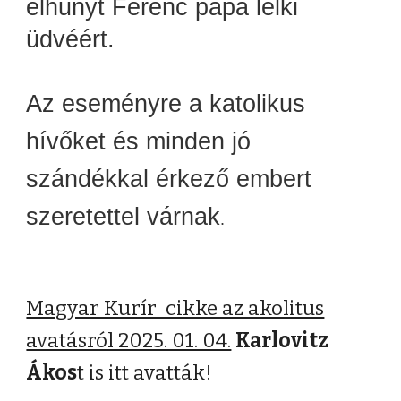
elhunyt Ferenc pápa lelki
üdvéért.
Az eseményre a katolikus
hívőket és minden jó
szándékkal érkező embert
szeretettel várnak
.
Magyar Kurír cikke az akolitus
avatásról 2025. 01. 04.
Karlovitz
Ákos
t is itt avatták!