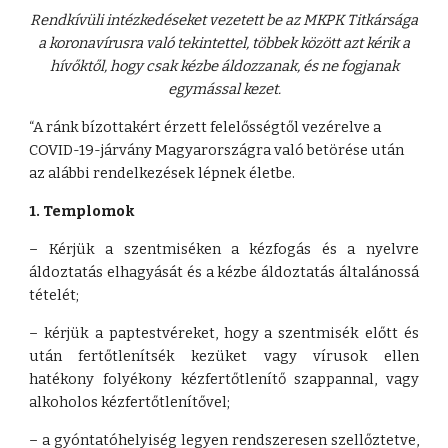
Rendkívüli intézkedéseket vezetett be az MKPK Titkársága
a koronavírusra való tekintettel, többek között azt kérik a
hívőktől, hogy csak kézbe áldozzanak, és ne fogjanak
egymással kezet.
“A ránk bízottakért érzett felelősségtől vezérelve a
COVID-19-járvány Magyarországra való betörése után
az alábbi rendelkezések lépnek életbe.
1. Templomok
– Kérjük a szentmiséken a kézfogás és a nyelvre
áldoztatás elhagyását és a kézbe áldoztatás általánossá
tételét;
– kérjük a paptestvéreket, hogy a szentmisék előtt és
után fertőtlenítsék kezüket vagy vírusok ellen
hatékony folyékony kézfertőtlenítő szappannal, vagy
alkoholos kézfertőtlenítővel;
– a gyóntatóhelyiség legyen rendszeresen szellőztetve,