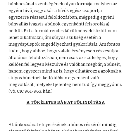
bűnbocsánat szentségének olyan formája, melyben az
egyéni hívő, vagy akár a hívők egész csoportja
egyszerre részesül feloldozásban, mégpedig egyéni
bűnvallás (vagyis a bűnök egyenkénti felsorolása)
nélkül. Ezt a formát rendes körülmények között nem
lehet alkalmazni, ám súlyos szükség esetén a
megyéspüspök engedélyezheti gyakorlását. Ám fontos
tudni, hogy ahhoz, hogy valaki érvényesen részesüljön
általános feloldozásban, nem csak az szükséges, hogy
kellően fel legyen készülve és valóban megbánja bűneit,
hanem egyszersmind az is, hogy elhatározza azoknak a
súlyos bűneinek kellő időben egyenként való
megvallását, melyeket jelenleg nem tud így meggyónni.
(Vö. CIC 961-963. kán.)
A TÖKÉLETES BÁNAT FÖLINDÍTÁSA
A bűnbocsánat elnyerésének a bűnös részéről mindig