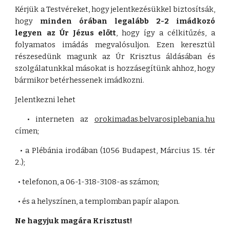
Kérjük a Testvéreket, hogy jelentkezésükkel biztosítsák,
hogy
minden órában legalább 2-2 imádkozó
legyen az Úr Jézus előtt
, hogy így a célkitűzés, a
folyamatos imádás megvalósuljon. Ezen keresztül
részesedünk magunk az Úr Krisztus áldásában és
szolgálatunkkal másokat is hozzásegítünk ahhoz, hogy
bármikor betérhessenek imádkozni.
Jelentkezni lehet
• interneten az
orokimadas.belvarosiplebania.hu
címen;
• a Plébánia irodában (1056 Budapest, Március 15. tér
2.);
• telefonon, a 06-1-318-3108-as számon;
• és a helyszínen, a templomban papír alapon.
Ne hagyjuk magára Krisztust!