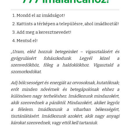
Mondd el az imádságot!
Kattints a térképen a településre, ahol imádkoztál!
Add meg a keresztnevedet!
Mentsd el!
„Uram, eléd hozzuk betegeinket – vigasztalásért és
gyógyulásért fohászkodunk. Legyél közel a
szenvedőkhöz, főleg a haldoklókhoz. Vigasztald a
szomorkodókat.
Adj bölcsességet és energiát az orvosoknak, kutatóknak;
erőt minden nővérnek és betegápolónak ehhez a
különösen nagy terheléshez. Imádkozunk mindazokért,
akik szenvednek a pániktól. Mindazokért, akiket legyőz
a félelem. Imádkozunk a viharban békességért,
tisztánlátásért. Imádkozunk azokért, akik nagy anyagi
károkat szenvednek, vagy ettől kell tartaniuk.