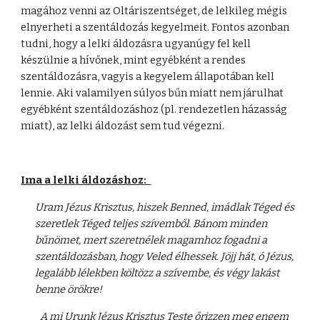
magához venni az Oltáriszentséget, de lelkileg mégis
elnyerheti a szentáldozás kegyelmeit. Fontos azonban
tudni, hogy a lelki áldozásra ugyanúgy fel kell
készülnie a hívőnek, mint egyébként a rendes
szentáldozásra, vagyis a kegyelem állapotában kell
lennie. Aki valamilyen súlyos bűn miatt nem járulhat
egyébként szentáldozáshoz (pl. rendezetlen házasság
miatt), az lelki áldozást sem tud végezni.
Ima a lelki áldozáshoz:
Uram Jézus Krisztus, hiszek Benned, imádlak Téged és
szeretlek Téged teljes szívemből. Bánom minden
bűnömet, mert szeretnélek magamhoz fogadni a
szentáldozásban, hogy Veled élhessek. Jöjj hát, ó Jézus,
legalább lélekben költözz a szívembe, és végy lakást
benne örökre!
A mi Urunk Jézus Krisztus Teste őrizzen meg engem