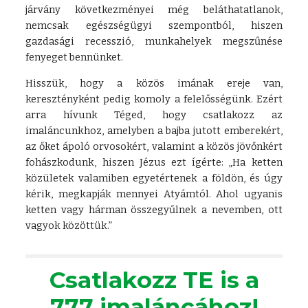
járvány következményei még beláthatatlanok,
nemcsak egészségügyi szempontból, hiszen
gazdasági recesszió, munkahelyek megszűnése
fenyeget bennünket.
Hisszük, hogy a közös imának ereje van,
keresztényként pedig komoly a felelősségünk. Ezért
arra hívunk Téged, hogy csatlakozz az
imaláncunkhoz, amelyben a bajba jutott emberekért,
az őket ápoló orvosokért, valamint a közös jövőnkért
fohászkodunk, hiszen Jézus ezt ígérte: „Ha ketten
közületek valamiben egyetértenek a földön, és úgy
kérik, megkapják mennyei Atyámtól. Ahol ugyanis
ketten vagy hárman összegyűlnek a nevemben, ott
vagyok közöttük.”
Csatlakozz TE is a
777 imaláncához!