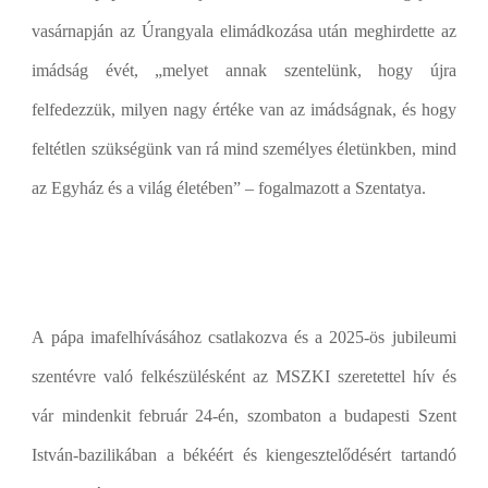
vasárnapján az Úrangyala elimádkozása után meghirdette az
imádság évét, „melyet annak szentelünk, hogy újra
felfedezzük, milyen nagy értéke van az imádságnak, és hogy
feltétlen szükségünk van rá mind személyes életünkben, mind
az Egyház és a világ életében” – fogalmazott a Szentatya.
A pápa imafelhívásához csatlakozva és a 2025-ös jubileumi
szentévre való felkészülésként az MSZKI szeretettel hív és
vár mindenkit február 24-én, szombaton a budapesti Szent
István-bazilikában a békéért és kiengesztelődésért tartandó