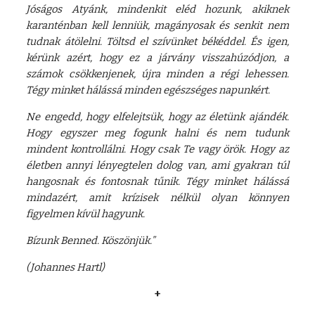
Jóságos Atyánk, mindenkit eléd hozunk, akiknek
karanténban kell lenniük, magányosak és senkit nem
tudnak átölelni. Töltsd el szívünket békéddel. És igen,
kérünk azért, hogy ez a járvány visszahúzódjon, a
számok csökkenjenek, újra minden a régi lehessen.
Tégy minket hálássá minden egészséges napunkért.
Ne engedd, hogy elfelejtsük, hogy az életünk ajándék.
Hogy egyszer meg fogunk halni és nem tudunk
mindent kontrollálni. Hogy csak Te vagy örök. Hogy az
életben annyi lényegtelen dolog van, ami gyakran túl
hangosnak és fontosnak tűnik. Tégy minket hálássá
mindazért, amit krízisek nélkül olyan könnyen
figyelmen kívül hagyunk.
Bízunk Benned. Köszönjük.”
(Johannes Hartl)
+