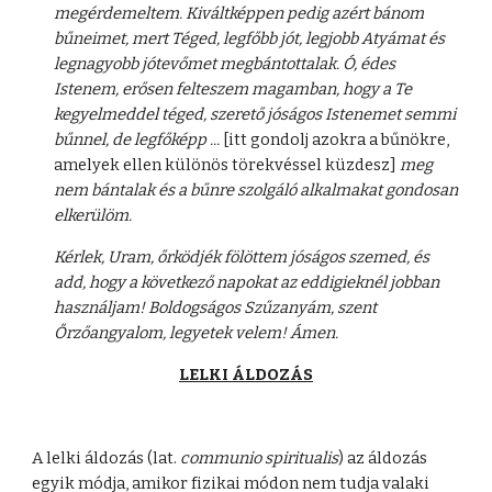
megérdemeltem. Kiváltképpen pedig azért bánom
bűneimet, mert Téged, legfőbb jót, legjobb Atyámat és
legnagyobb jótevőmet megbántottalak. Ó, édes
Istenem, erősen felteszem magamban, hogy a Te
kegyelmeddel téged, szerető jóságos Istenemet semmi
bűnnel, de legfőképp ...
[itt gondolj azokra a bűnökre,
amelyek ellen különös törekvéssel küzdesz]
meg
nem bántalak és a bűnre szolgáló alkalmakat gondosan
elkerülöm.
Kérlek, Uram, őrködjék fölöttem jóságos szemed, és
add, hogy a következő napokat az eddigieknél jobban
használjam! Boldogságos Szűzanyám, szent
Őrzőangyalom, legyetek velem! Ámen.
LELKI ÁLDOZÁS
A lelki áldozás (lat.
communio spiritualis
) az áldozás
egyik módja, amikor fizikai módon nem tudja valaki