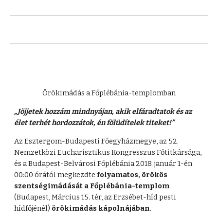
Örökimádás a Főplébánia-templomban
„Jöjjetek hozzám mindnyájan, akik elfáradtatok és az
élet terhét hordozzátok, én fölüdítelek titeket!”
Az Esztergom-Budapesti Főegyházmegye, az 52.
Nemzetközi Eucharisztikus Kongresszus Főtitkársága,
és a Budapest-Belvárosi Főplébánia 2018. január 1-én
00:00 órától megkezdte
folyamatos, örökös
szentségimádását a Főplébánia-templom
(Budapest, Március 15. tér, az Erzsébet-híd pesti
hídfőjénél)
örökimádás kápolnájában
.