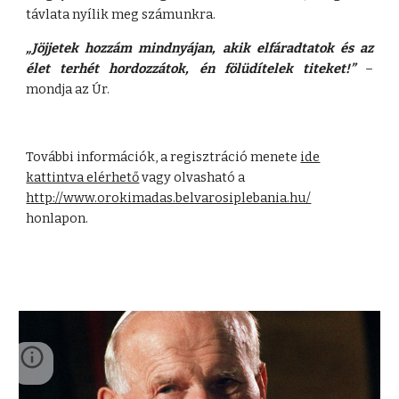
távlata nyílik meg számunkra.
„Jöjjetek hozzám mindnyájan, akik elfáradtatok és az
élet terhét hordozzátok, én fölüdítelek titeket!”
–
mondja az Úr.
További információk, a regisztráció menete
ide
kattintva elérhető
vagy olvasható a
http://www.orokimadas.belvarosiplebania.hu/
honlapon.