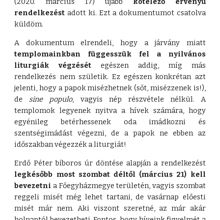
(2020. március 17) újabb
kötelező érvényű
rendelkezést
adott ki. Ezt a dokumentumot csatolva
küldöm.
A dokumentum elrendeli, hogy a járvány miatt
templomainkban függesszük fel a nyilvános
liturgiák végzését
egészen addig, míg más
rendelkezés nem születik. Ez egészen konkrétan azt
jelenti, hogy a papok misézhetnek (sőt, misézzenek is!),
de
sine populo
, vagyis nép részvétele nélkül. A
templomok legyenek nyitva a hívek számára, hogy
egyénileg betérhessenek oda imádkozni és
szentségimádást végezni, de a papok ne ebben az
időszakban végezzék a liturgiát!
Erdő Péter bíboros úr döntése alapján a rendelkezést
legkésőbb most szombat déltől (március 21) kell
bevezetni
a Főegyházmegye területén, vagyis szombat
reggeli misét még lehet tartani, de vasárnap előesti
misét már nem. Aki viszont szeretné, az már akár
holnaptól bevezetheti. Fontos, hogy híveink figyelmét a