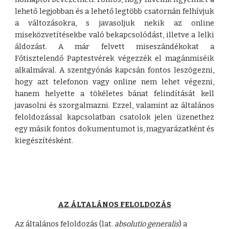
lehető legjobban és a lehető legtöbb csatornán felhívjuk
a változásokra, s javasoljuk nekik az online
miseközvetítésekbe való bekapcsolódást, illetve a lelki
áldozást. A már felvett miseszándékokat a
Főtisztelendő Paptestvérek végezzék el magánmiséik
alkalmával. A szentgyónás kapcsán fontos leszögezni,
hogy azt telefonon vagy online nem lehet végezni,
hanem helyette a tökéletes bánat felindítását kell
javasolni és szorgalmazni. Ezzel, valamint az általános
feloldozással kapcsolatban csatolok jelen üzenethez
egy másik fontos dokumentumot is, magyarázatként és
kiegészítésként.
AZ ÁLTALÁNOS FELOLDOZÁS
Az általános feloldozás (lat.
absolutio generalis
) a