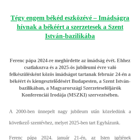
Tégy engem békéd eszközévé – Imádságra
hívnak a békéért a szerzetesek a Szent
István-bazilikába
Ferenc pápa 2024-re meghirdette az imádság évét. Ehhez
csatlakozva és a 2025-ös jubileumi évre való
felkészülésként közös imádságot tartanak február 24-én a
békéért és kiengesztelődésért Budapesten, a Szent István-
bazilikában, a Magyarországi Szerzeteselöljárók
Konferenciái Irodája (MSZKI) szervezésében.
A 2000-ben ünnepelt nagy jubileum után közeledünk a
következő szentévhez, melyet 2025-ben tart Egyházunk.
Ferenc pápa 2024. január 21-én, az Isten igéjének