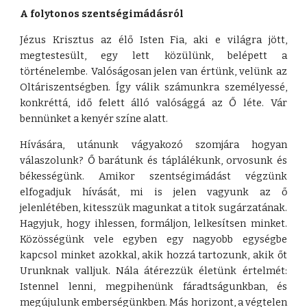
A folytonos szentségimádásról
Jézus Krisztus az élő Isten Fia, aki e világra jött,
megtestesült, egy lett közülünk, belépett a
történelembe. Valóságosan jelen van értünk, velünk az
Oltáriszentségben. Így válik számunkra személyessé,
konkréttá, idő felett álló valósággá az Ő léte. Vár
bennünket a kenyér színe alatt.
Hívására, utánunk vágyakozó szomjára hogyan
válaszolunk? Ő barátunk és táplálékunk, orvosunk és
békességünk. Amikor szentségimádást végzünk
elfogadjuk hívását, mi is jelen vagyunk az ő
jelenlétében, kitesszük magunkat a titok sugárzatának.
Hagyjuk, hogy ihlessen, formáljon, lelkesítsen minket.
Közösségünk vele egyben egy nagyobb egységbe
kapcsol minket azokkal, akik hozzá tartozunk, akik őt
Urunknak valljuk. Nála átérezzük életünk értelmét:
Istennel lenni, megpihenünk fáradtságunkban, és
megújulunk emberségünkben. Más horizont, a végtelen