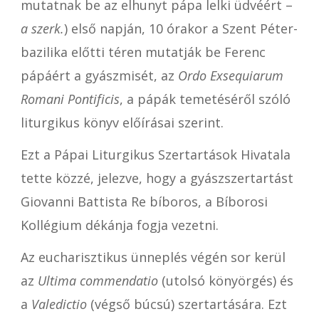
mutatnak be az elhunyt pápa lelki üdvéért –
a szerk.
) első napján, 10 órakor a Szent Péter-
bazilika előtti téren mutatják be Ferenc
pápáért a gyászmisét, az
Ordo Exsequiarum
Romani Pontificis
, a pápák temetéséről szóló
liturgikus könyv előírásai szerint.
Ezt a Pápai Liturgikus Szertartások Hivatala
tette közzé, jelezve, hogy a gyászszertartást
Giovanni Battista Re bíboros, a Bíborosi
Kollégium dékánja fogja vezetni.
Az eucharisztikus ünneplés végén sor kerül
az
Ultima commendatio
(utolsó könyörgés) és
a
Valedictio
(végső búcsú) szertartására. Ezt