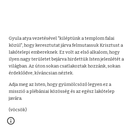
Gyula atya vezetésével "kiléptünk a templom falai
közül", hogy keresztutat járva felmutassuk Krisztust a
lakótelepi embereknek. Ez volt az első alkalom, hogy
ilyen nagy területet bejárva hirdettük Isten jelenlétét a
világban. Az úton sokan csatlakoztak hozzánk, sokan
érdeklődve, kíváncsian néztek.
Adja meg az Isten, hogy gyümölcsöző legyen ez a
misszió a plébániai közösség és az egész lakótelep
javára.
(vöcsök)