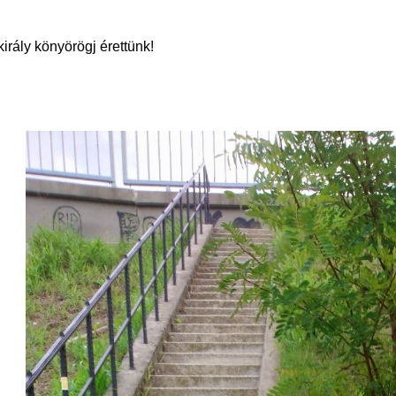
király könyörögj érettünk!