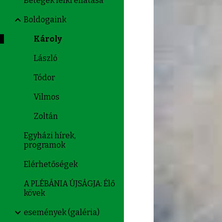
Betegek lelki ellátása
Boldogaink
Károly
László
Tódor
Vilmos
Zoltán
Egyházi hírek,
programok
Elérhetőségek
A PLÉBÁNIA ÚJSÁGJA: Élő
kövek
események (galéria)