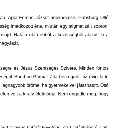
ában. Apja Ferenc József unokaöccse, Habsburg Ottó
ség imádkozott érte, miután egy stigmatizált soproni
majd. Halála után ebből a közösségből alakult ki a
áhagyását.
zentségre és Jézus Szentséges Szívére. Minden fontos
ségül Bourbon-Pármai Zita hercegnőt, tíz évig tartó
 legnagyobb öröme, ha gyermekeivel játszhatott. Ottó
ytelen volt a király életmódja. Nem engedte meg, hogy
d tragikus halálát követően. Az I. világháború alatt,