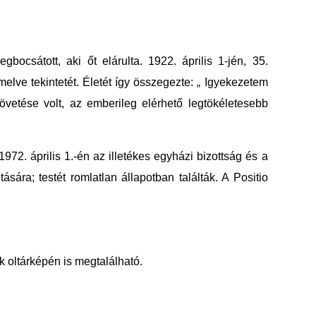
ocsátott, aki őt elárulta. 1922. április 1-jén, 35.
lve tekintetét. Életét így összegezte:
Igyekezetem
„
vetése volt, az emberileg elérhető legtökéletesebb
72. április 1.-én az illetékes egyházi bizottság és a
ására; testét romlatlan állapotban találták. A Positio
oltárképén is megtalálható.