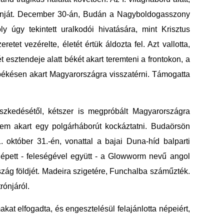
trónját. December 30-án, Budán a Nagyboldogasszony
 úgy tekintett uralkodói hivatására, mint Krisztus
tet vezérelte, életét értük áldozta fel. Azt vallotta,
 esztendeje alatt békét akart teremteni a frontokon, a
 békésen akart Magyarországra visszatérni. Támogatta
szkedésétől, kétszer is megpróbált Magyarországra
 nem akart egy polgárháborút kockáztatni. Budaörsön
. október 31.-én, vonattal a bajai Duna-híd balparti
e, lépett - feleségével együtt - a Glowworm nevű angol
szág földjét. Madeira szigetére, Funchalba száműzték.
trónjáról.
t elfogadta, és engesztelésül felajánlotta népeiért,