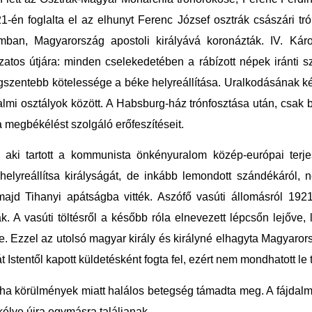
1-én foglalta el az elhunyt Ferenc József osztrák császári 
ban, Magyarország apostoli királyává koronázták. IV. Károly
tos útjára: minden cselekedetében a rábízott népek iránti szere
gszentebb kötelessége a béke helyreállítása. Uralkodásának két
almi osztályok között. A Habsburg-ház trónfosztása után, csak
megbékélést szolgáló erőfeszítéseit.
 aki tartott a kommunista önkényuralom közép-európai terje
 helyreállítsa királyságát, de inkább lemondott szándékáról,
 majd Tihanyi apátságba vitték. Aszófő vasúti állomásról 1921
ták. A vasúti töltésről a később róla elnevezett lépcsőn lejőv
e. Ezzel az utolsó magyar király és királyné elhagyta Magyaror
t Istentől kapott küldetésként fogta fel, ezért nem mondhatott le 
a körülmények miatt halálos betegség támadta meg. A fájdalmaka
lve újra egymásra találjanak.