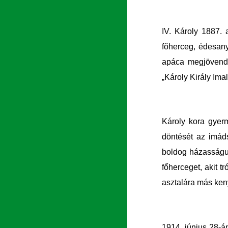
IV. Károly 1887.
főherceg, édesany
apáca megjövendö
Károly Király Ima
„
Károly kora gyerm
döntését az imáds
boldog házasságuk
főherceget, akit 
asztalára más ken
1914. június 28-án