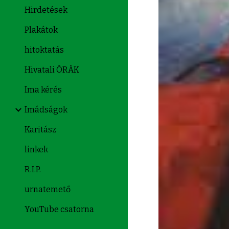
Hirdetések
Plakátok
hitoktatás
Hivatali ÓRÁK
Ima kérés
Imádságok
Karitász
linkek
R.I.P.
urnatemető
YouTube csatorna