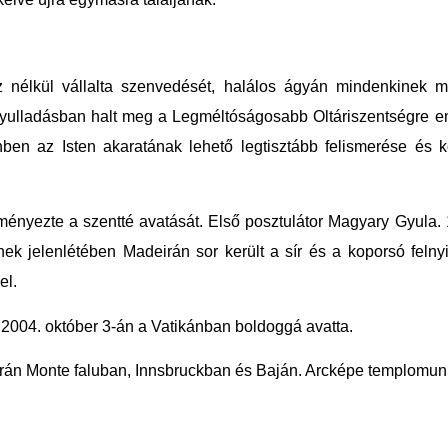
 nélkül vállalta szenvedését, halálos ágyán mindenkinek megb
yulladásban halt meg a Legméltóságosabb Oltáriszentségre eme
en az Isten akaratának lehető legtisztább felismerése és kö
ényezte a szentté avatását. Első posztulátor Magyary Gyula. 19
ek jelenlétében Madeirán sor került a sír és a koporsó felnyit
el.
a 2004. október 3-án a Vatikánban boldoggá avatta.
án Monte faluban, Innsbruckban és Baján. Arcképe templomunk 