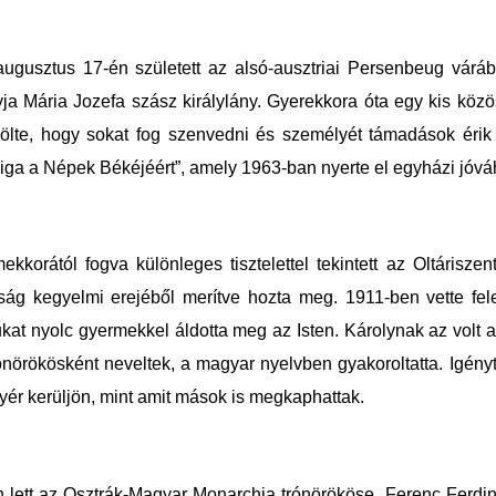
 augusztus 17-én született az alsó-ausztriai Persenbeug vár
ja Mária Jozefa szász királylány. Gyerekkora óta egy kis közös
lte, hogy sokat fog szenvedni és személyét támadások érik 
liga a Népek Békéjéért”, amely 1963-ban nyerte el egyházi jóv
ekkorától fogva különleges tisztelettel tekintett az Oltáris
ág kegyelmi erejéből merítve hozta meg. 1911-ben vette fele
at nyolc gyermekkel áldotta meg az Isten. Károlynak az volt a
trónörökösként neveltek, a magyar nyelvben gyakoroltatta. Igén
yér kerüljön, mint amit mások is megkaphattak.
 lett az Osztrák-Magyar Monarchia trónörököse, Ferenc Ferdinán