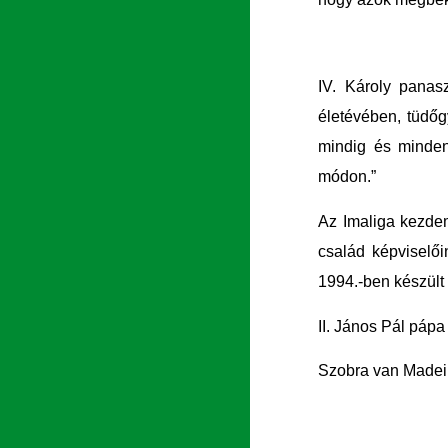
IV. Károly panasz
életévében, tüdőg
mindig és mindenb
módon.”
Az Imaliga kezdem
család képviselőin
1994.-ben készült 
II. János Pál páp
Szobra van Madeir