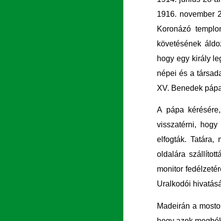
1916. november 2
Koronázó templom
követésének áldoza
hogy egy király le
népei és a társad
XV. Benedek pápa 
A pápa kérésére,
visszatérni, hogy
elfogták. Tatára,
oldalára szállítot
monitor fedélzetér
Uralkodói hivatásá
Madeirán a mostoh
hogy azok megbéké