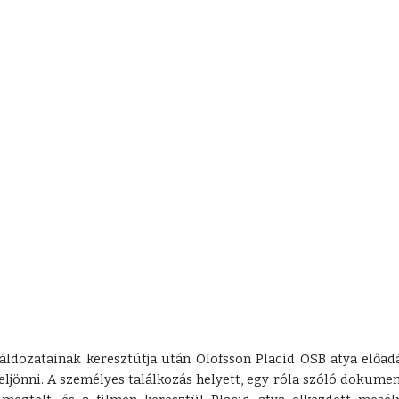
ozatainak keresztútja után Olofsson Placid OSB atya előadás
eljönni. A személyes találkozás helyett, egy róla szóló dokum