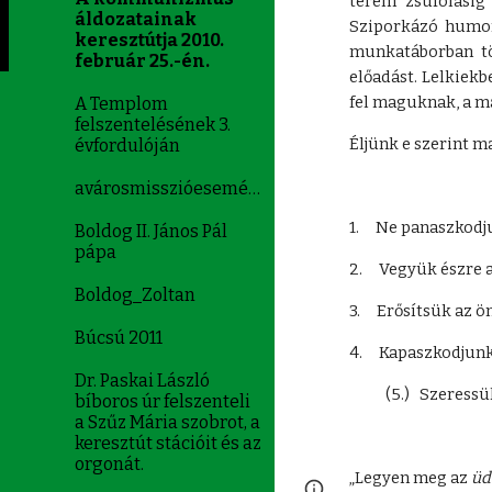
terem zsúfolásig 
áldozatainak
Sziporkázó humor
keresztútja 2010.
munkatáborban tö
február 25.-én.
előadást. Lelkiekb
fel maguknak, a m
A Templom
felszentelésének 3.
Éljünk e szerint ma
évfordulóján
avárosmisszióeseményei
1. Ne panaszkodj
Boldog II. János Pál
pápa
2. Vegyük észre a
Boldog_Zoltan
3. Erősítsük az ö
Búcsú 2011
4. Kapaszkodjunk
Dr. Paskai László
(5.) Szeressük n
bíboros úr felszenteli
a Szűz Mária szobrot, a
keresztút stációit és az
orgonát.
„Legyen meg az
üd
Google Sites
Report 