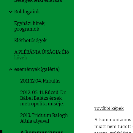
Betegek lelki ellátása
Boldogaink
Egyházi hírek,
programok
Elérhetőségek
A PLÉBÁNIA ÚJSÁGJA: Élő
kövek
események (galéria)
2011.12.04. Mikulás
2012. 05. 11. Búcsú. Dr.
Bábel Balázs érsek,
metropolita miséje.
További képek
2013. Triduum Balogh
A kommunizmus áld
Attila atyával
miatt nem tudott 
A kommunizmus