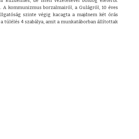
i küzdelmes, de Isten vezetésével boldog életéről.
t. A kommunizmus borzalmairól, a Gulágról, 10 éves
allgatóság szinte végig kacagta a majdnem két órás
 a túlélés 4 szabálya, amit a munkatáborban állítottak