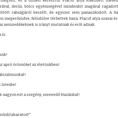
megtelt, és a filmen keresztül Placid atya elkezdett meséln
ával, derűs, bölcs egyéniségével mindenkit magával ragadot
ltött rabságáról beszélt, de egyszer sem panaszkodott. A h
en megerősödve, felüdülve térhettek haza. Placid atya szavai és
ai nemzedékeknek is irányt mutatnak és erőt adnak.
 is:
unk!
z apró örömöket az életünkben!
nbizalmunkat!
 Istenbe!
agyon ezt a szegény, szenvedő Hazánkat!
vözítő
akaratod!”
abuse