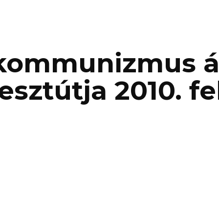
ip to main content
Skip to navigat
kommunizmus ál
esztútja 2010. fe