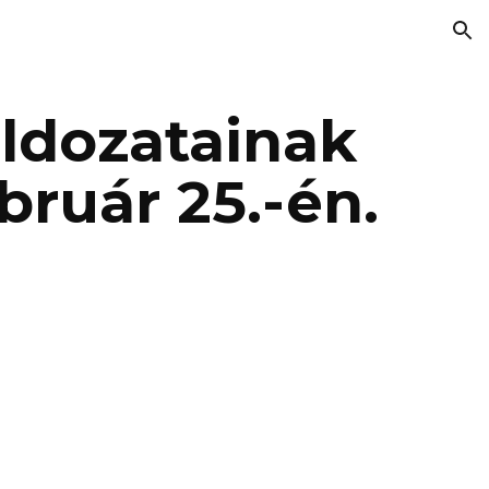
ion
dozatainak
bruár 25.-én.