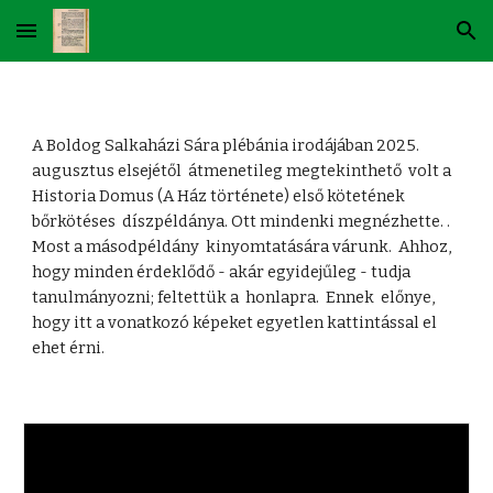
Skip to main content
Skip to navigation
A Boldog Salkaházi Sára plébánia irodájában 2025.
augusztus elsejétől átmenetileg megtekinthető volt a
Historia Domus (A Ház története) első kötetének
bőrkötéses díszpéldánya. Ott mindenki megnézhette. .
Most a másodpéldány kinyomtatására várunk. Ahhoz,
hogy minden érdeklődő - akár egyidejűleg - tudja
tanulmányozni; feltettük a honlapra. Ennek előnye,
hogy itt a vonatkozó képeket egyetlen kattintással el
ehet érni.